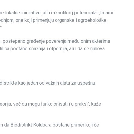
lokalne inicijative, ali i raznolikog potencijala: „Imamo
odnjom, one koji primenjuju organske i agroekološke
”
nje i postepeno građenje poverenja među onim akterima
nica postane snažnija i otpornija, ali i da se njihova
iodistrikte kao jedan od važnih alata za uspešnu
eorija, već da mogu funkcionisati i u praksi“, kaže
m da Biodistrikt Kolubara postane primer koji će