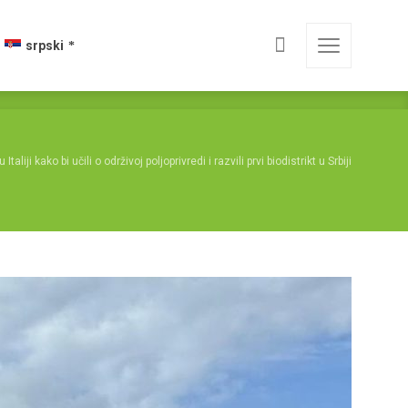
srpski
aliji kako bi učili o održivoj poljoprivredi i razvili prvi biodistrikt u Srbiji