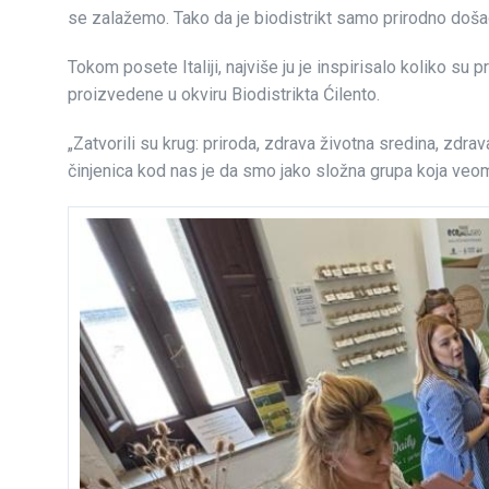
se zalažemo. Tako da je biodistrikt samo prirodno došao 
Tokom posete Italiji, najviše ju je inspirisalo koliko su
proizvedene u okviru Biodistrikta Ćilento.
„Zatvorili su krug: priroda, zdrava životna sredina, zdra
činjenica kod nas je da smo jako složna grupa koja veom