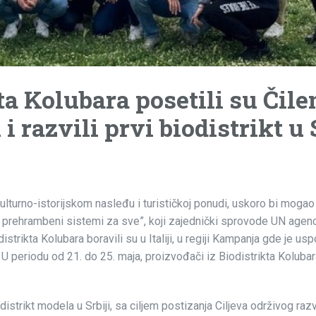
a Kolubara posetili su Čilent
i razvili prvi biodistrikt u 
ulturno-istorijskom nasleđu i turističkoj ponudi, uskoro bi mogao
 prehrambeni sistemi za sve”, koji zajednički sprovode UN agenci
trikta Kolubara boravili su u Italiji, u regiji Kampanja gde je usp
U periodu od 21. do 25. maja, proizvođači iz Biodistrikta Koluba
odistrikt modela u Srbiji, sa ciljem postizanja Ciljeva održivog r