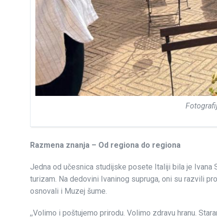
Fotograf
Razmena znanja – Od regiona do regiona
Jedna od učesnica studijske posete Italiji bila je Ivan
turizam. Na dedovini Ivaninog supruga, oni su razvili p
osnovali i Muzej šume.
,,Volimo i poštujemo prirodu. Volimo zdravu hranu. Stara