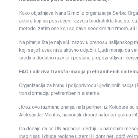
Kako objašnjava Ivana Simić iz organizacije Serbia Organ
aktere koji su posvećeni razvoju biodistrikta kao što 
metode, zatim one koji se bave seoskim turizmom, ali i š
Na pitanje šta je najveći izazov u prenosu italijanskog
koji se još uvek nisu aktivno uključili. Ljudi moraju da v
sredina dodatno razvije i postane prepoznatljiva i cenjen
FAO i održiva transformacija prehrambenih sistem
Organizacija za hranu i poljoprivredu Ujedinjenih nacija 
transformaciju prehrambenih sistema.
„Kroz ovu razmenu znanja, naši partneri iz Kolubare su se
Aleksandar Mentov, nacionalni koordinator programa FAO
On dodaje da će UN agencije u Srbiji i u narednim mesec
inspirisati i druge regione u zemlji i doprineti održivoj