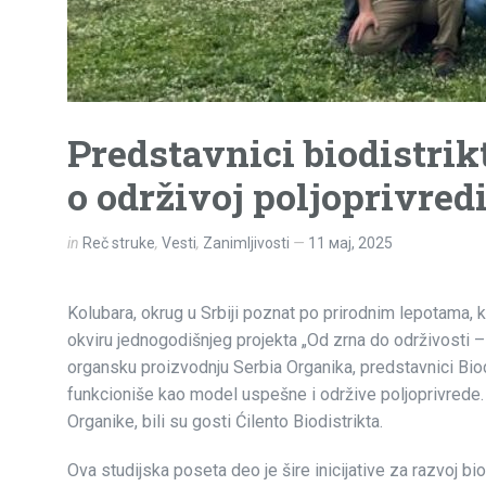
Predstavnici biodistrikt
o održivoj poljoprivredi 
in
Reč struke
,
Vesti
,
Zanimljivosti
11 мај, 2025
Kolubara, okrug u Srbiji poznat po prirodnim lepotama, k
okviru jednogodišnjeg projekta „Od zrna do održivosti –
organsku proizvodnju Serbia Organika, predstavnici Biodis
funkcioniše kao model uspešne i održive poljoprivrede. 
Organike, bili su gosti Ćilento Biodistrikta.
Ova studijska poseta deo je šire inicijative za razvoj bi