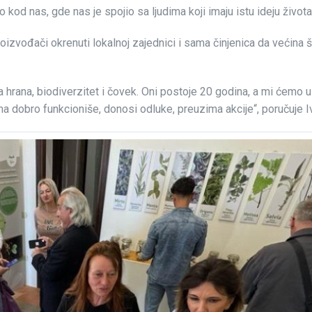
kod nas, gde nas je spojio sa ljudima koji imaju istu ideju života 
 proizvođači okrenuti lokalnoj zajednici i sama činjenica da većina
va hrana, biodiverzitet i čovek. Oni postoje 20 godina, a mi ćemo u
a dobro funkcioniše, donosi odluke, preuzima akcije“, poručuje I