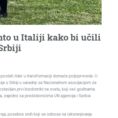
o u Italiji kako bi učili
Srbiji
 postati lider u transformaciji domaće poljoprivrede. U
je u Srbiji u saradnji sa Nacionalnom asocijacijom za
ostavljen prvi biodistrikt na svetu, koji već godinama
ra, zajedno sa predstavnicima UN agencija i Serbia
azvoja, posebno onih koji se odnose na iskorenjivanje