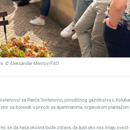
ija: © Aleksandar Mentov/FAO
a Sretenović sa Ranča Sretenović, porodičnog gazdinstva u Kolubar
rostor za boravak u prirodi sa apartmanima, organskom plantažom 
mo se da naša okolina bude zdrava, da ljudi oko nas imaju svest o