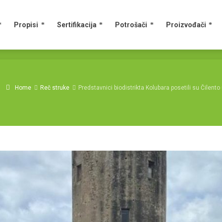
Propisi
Sertifikacija
Potrošači
Proizvođači
Home
Reč struke
Predstavnici biodistrikta Kolubara posetili su Čilento u It