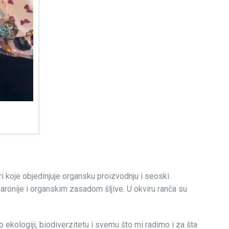
i koje objedinjuje organsku proizvodnju i seoski
aronije i organskim zasadom šljive. U okviru ranča su
 ekologiji, biodiverzitetu i svemu što mi radimo i za šta