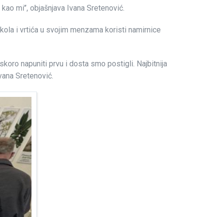
kao mi’’, objašnjava Ivana Sretenović.
 škola i vrtića u svojim menzama koristi namirnice
skoro napuniti prvu i dosta smo postigli. Najbitnija
vana Sretenović.