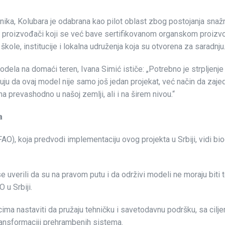
ika, Kolubara je odabrana kao pilot oblast zbog postojanja snažne 
su: proizvođači koji se već bave sertifikovanom organskom proizv
kole, institucije i lokalna udruženja koja su otvorena za saradnju.
 modela na domaći teren, Ivana Simić ističe: „Potrebno je strplje
eruju da ovaj model nije samo još jedan projekat, već način da zajed
a prevashodno u našoj zemlji, ali i na širem nivou.“
a
(FAO), koja predvodi implementaciju ovog projekta u Srbiji, vidi b
 uverili da su na pravom putu i da održivi modeli ne moraju biti t
 u Srbiji.
ima nastaviti da pružaju tehničku i savetodavnu podršku, sa cilje
 transformaciji prehrambenih sistema.