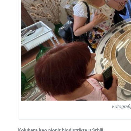
Fotograf
Kolubara kao pionir biodistrikta u Srbiji