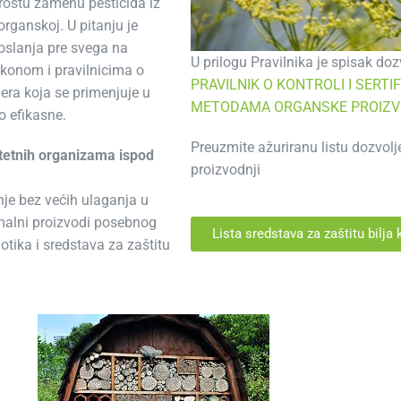
rostu zamenu pesticida iz
organskoj. U pitanju je
oslanja pre svega na
U prilogu Pravilnika je spisak doz
akonom i pravilnicima o
PRAVILNIK O KONTROLI I SERTI
era koja se primenjuje u
METODAMA ORGANSKE PROIZ
o efikasne.
Preuzmite ažuriranu listu dozvolj
 štetnih organizama ispod
proizvodnji
je bez većih ulaganja u
imalni proizvodi posebnog
Lista sredstava za zaštitu bilja
biotika i sredstava za zaštitu