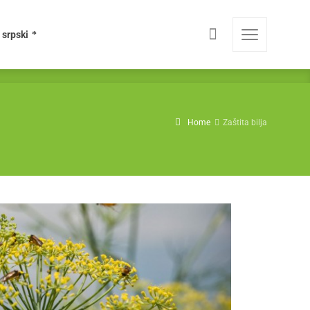
srpski
Home
Zaštita bilja