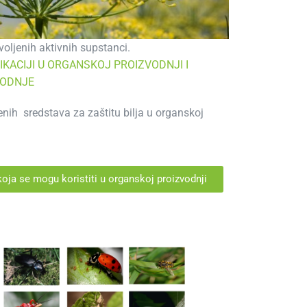
voljenih aktivnih supstanci.
FIKACIJI U ORGANSKOJ PROIZVODNJI I
VODNJE
enih sredstava za zaštitu bilja u organskoj
 koja se mogu koristiti u organskoj proizvodnji