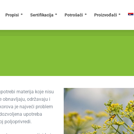
Propisi
Sertifikacija
Potrošači
Proizvođači
potrebi materija koje nisu
 obnavljaju, održavaju i
 korova je najveći problem
e dozvoljena upotreba
j poljoprivredi.