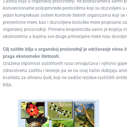
Zaštita bilja u organskoj proizvodnji ne podrazumeva samo p
konvencionalne poljoprivrede pesticidima koji su dozvoljeni u 
jedan kompleksan sistem kontrole štetnih organizama koji se 
preventivne mere, kao i dozvoljene biološke mere propisane z
organskoj proizvodnji. Primena biopesticida samo je krajnja m
okolnostima u kojima sve druge primenjene mere nisu dovoljn
Cilj zaštite bilja u organskoj proizvodnji je održavanje nivoa
praga ekonomske štetnosti.
Izražena otpornost autohtonih rasa omogućava i njihovo gajen
zdravstvenu zaštitu i lečenje, pa se na ovaj način dobijaju an
kvaliteta za ishranu ljudi, koji ne sadrže rezidue različitih anti
bilja.