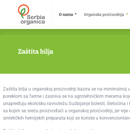
O nama
Organska proizvodnja
Zaštita bilja
Zaštita bilja u organskoj proizvodnji bazira se na minimalnoj u
poreklom sa farme i zasniva se na agrotehničkim merama koje
unapređuju ekološku ravnotežu.Suzbijanje bolesti, štetočina i
sa kojim se sreću proizvođači u organskoj proizvodnji, jer nij
sintetičkih hemijskih preparata koji se koriste u konvencionlano