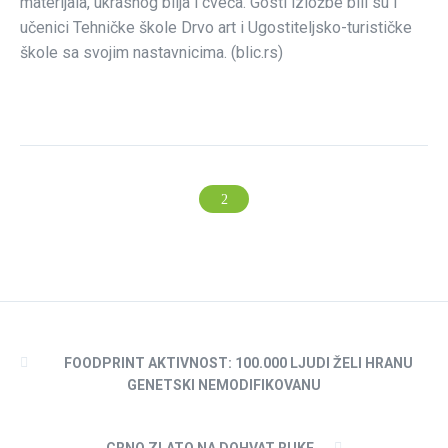
materijala, ukrasnog bilja i cveća. Gosti izložbe bili su i
učenici Tehničke škole Drvo art i Ugostiteljsko-turističke
škole sa svojim nastavnicima. (blic.rs)
FOODPRINT AKTIVNOST: 100.000 LJUDI ŽELI HRANU
GENETSKI NEMODIFIKOVANU
CRNO ZLATO NA DOHVAT RUKE