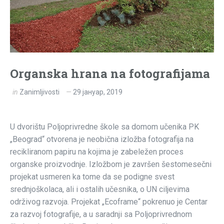
Organska hrana na fotografijama
in
Zanimljivosti
29 јануар, 2019
U dvorištu Poljoprivredne škole sa domom učenika PK
„Beograd“ otvorena je neobična izložba fotografija na
recikliranom papiru na kojima je zabeležen proces
organske proizvodnje. Izložbom je završen šestomesečni
projekat usmeren ka tome da se podigne svest
srednjoškolaca, ali i ostalih učesnika, o UN ciljevima
održivog razvoja. Projekat „Ecoframe“ pokrenuo je Centar
za razvoj fotografije, a u saradnji sa Poljoprivrednom