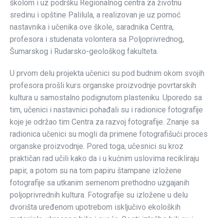
školom i uz podršku Regionalnog centra za životnu
sredinu i opštine Palilula, a realizovan je uz pomoć
nastavnika i učenika ove škole, saradnika Centra,
profesora i studenata volontera sa Poljoprivrednog,
Šumarskog i Rudarsko-geološkog fakulteta.
U prvom delu projekta učenici su pod budnim okom svojih
profesora prošli kurs organske proizvodnje povrtarskih
kultura u samostalno podignutom plasteniku. Uporedo sa
tim, učenici i nastavnici pohađali su i radionice fotografije
koje je održao tim Centra za razvoj fotografije. Znanje sa
radionica učenici su mogli da primene fotografišući proces
organske proizvodnje. Pored toga, učesnici su kroz
praktičan rad učili kako da i u kućnim uslovima recikliraju
papir, a potom su na tom papiru štampane izložene
fotografije sa utkanim semenom prethodno uzgajanih
poljoprivrednih kultura. Fotografije su izložene u delu
dvorišta uređenom upotrebom isključivo ekoloških