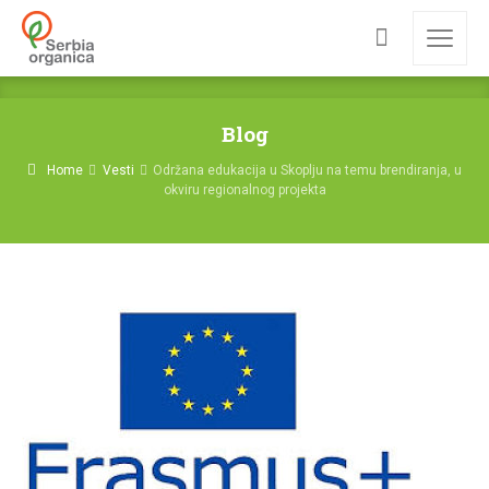
Blog
Home
Vesti
Održana edukacija u Skoplju na temu brendiranja, u
okviru regionalnog projekta