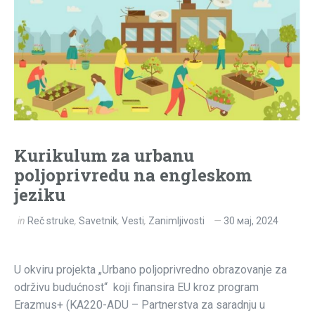
Kurikulum za urbanu
poljoprivredu na engleskom
jeziku
in
Reč struke
,
Savetnik
,
Vesti
,
Zanimljivosti
30 мај, 2024
U okviru projekta „Urbano poljoprivredno obrazovanje za
održivu budućnost“ koji finansira EU kroz program
Erazmus+ (KA220-ADU – Partnerstva za saradnju u