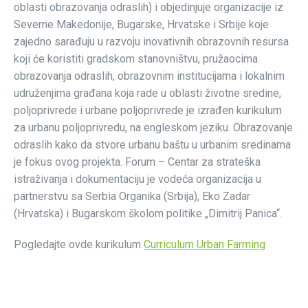
oblasti obrazovanja odraslih) i objedinjuje organizacije iz
Severne Makedonije, Bugarske, Hrvatske i Srbije koje
zajedno sarađuju u razvoju inovativnih obrazovnih resursa
koji će koristiti gradskom stanovništvu, pružaocima
obrazovanja odraslih, obrazovnim institucijama i lokalnim
udruženjima građana koja rade u oblasti životne sredine,
poljoprivrede i urbane poljoprivrede je izrađen kurikulum
za urbanu poljoprivredu, na engleskom jeziku. Obrazovanje
odraslih kako da stvore urbanu baštu u urbanim sredinama
je fokus ovog projekta. Forum – Centar za strateška
istraživanja i dokumentaciju je vodeća organizacija u
partnerstvu sa Serbia Organika (Srbija), Eko Zadar
(Hrvatska) i Bugarskom školom politike „Dimitrij Panica“.
Pogledajte ovde kurikulum
Curriculum Urban Farming