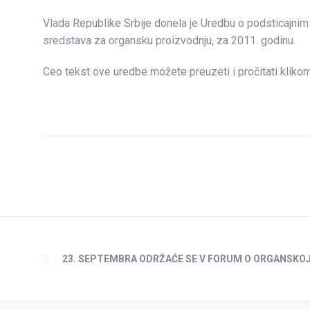
Vlada Republike Srbije donela je Uredbu o podsticajnim
sredstava za organsku proizvodnju, za 2011. godinu.
Ceo tekst ove uredbe možete preuzeti i pročitati kliko
23. SEPTEMBRA ODRŽAĆE SE V FORUM O ORGANSKO