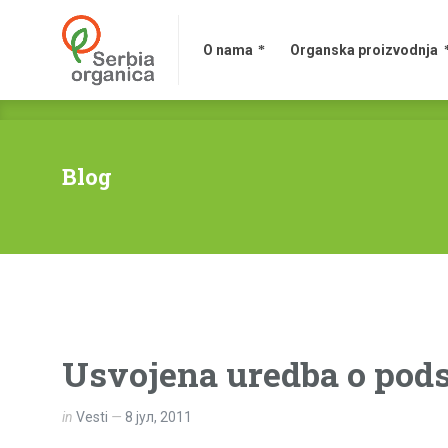
O nama
Organska proizvodnja
Blog
Usvojena uredba o pods
in
Vesti
8 јул, 2011