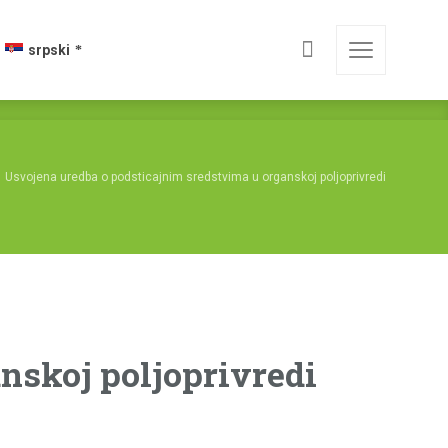
srpski
Usvojena uredba o podsticajnim sredstvima u organskoj poljoprivredi
nskoj poljoprivredi