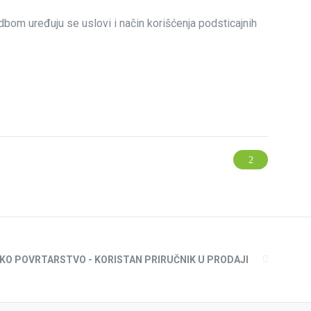
om uređuju se uslovi i način korišćenja podsticajnih
O POVRTARSTVO - KORISTAN PRIRUČNIK U PRODAJI