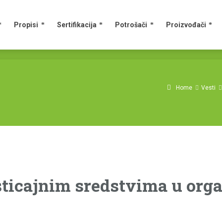
Propisi
Sertifikacija
Potrošači
Proizvođači
Home
Vesti
ticajnim sredstvima u orga