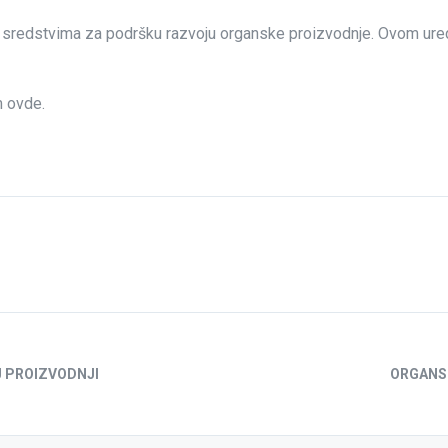
 sredstvima za podršku razvoju organske proizvodnje. Ovom uredb
m ovde.
J PROIZVODNJI
ORGANSK