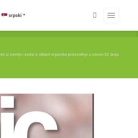
srpski
sti iz zemlje i sveta iz oblasti organske proizvodnje u novom 50. broju