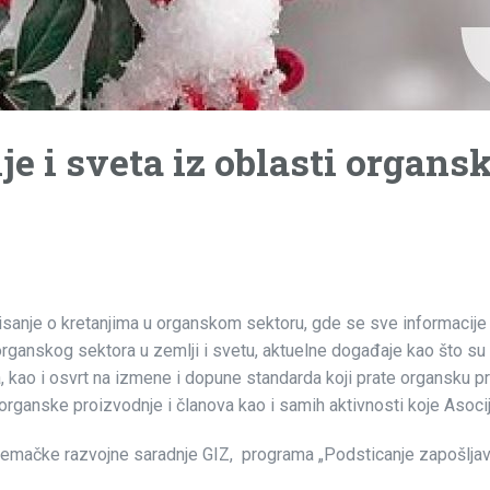
lje i sveta iz oblasti organ
isanje o kretanjima u organskom sektoru, gde se sve informacije 
organskog sektora u zemlji i svetu, aktuelne događaje kao što su s
ta, kao i osvrt na izmene i dopune standarda koji prate organsku 
organske proizvodnje i članova kao i samih aktivnosti koje Asocij
 nemačke razvojne saradnje GIZ, programa „Podsticanje zapošljav