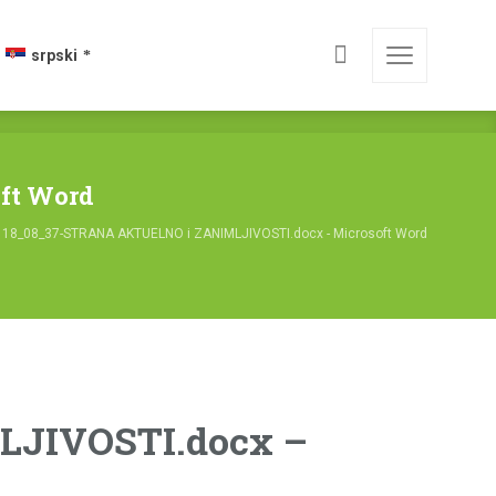
srpski
ft Word
 18_08_37-STRANA AKTUELNO i ZANIMLJIVOSTI.docx - Microsoft Word
LJIVOSTI.docx –