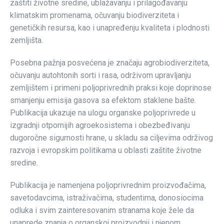
zaštiti životne sredine, ublažavanju i prilagođavanju
klimatskim promenama, očuvanju biodiverziteta i
genetičkih resursa, kao i unapređenju kvaliteta i plodnosti
zemljišta.
Posebna pažnja posvećena je značaju agrobiodiverziteta,
očuvanju autohtonih sorti i rasa, održivom upravljanju
zemljištem i primeni poljoprivrednih praksi koje doprinose
smanjenju emisija gasova sa efektom staklene bašte.
Publikacija ukazuje na ulogu organske poljoprivrede u
izgradnji otpornijih agroekosistema i obezbeđivanju
dugoročne sigurnosti hrane, u skladu sa ciljevima održivog
razvoja i evropskim politikama u oblasti zaštite životne
sredine.
Publikacija je namenjena poljoprivrednim proizvođačima,
savetodavcima, istraživačima, studentima, donosiocima
odluka i svim zainteresovanim stranama koje žele da
unaprede znanja o organskoj proizvodnji i njenom