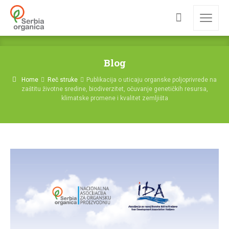
Blog
Home
Reč struke
Publikacija o uticaju organske poljoprivrede na
zaštitu životne sredine, biodiverzitet, očuvanje genetičkih resursa,
klimatske promene i kvalitet zemljišta