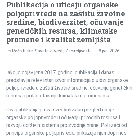
Publikacija o uticaju organske
poljoprivrede na zaštitu životne
sredine, biodiverzitet, očuvanje
genetičkih resursa, klimatske
promene i kvalitet zemljišta
in
Reč struke
,
Savetnik
,
Vesti
,
Zanimljivosti
8 јул, 2026
Iako je objavljena 2017. godine, publikacija i danas
predstavlja relevantan izvor informacija o ulozi organske
poljoprivrede u zaštiti životne sredine, očuvanju genetičkih
resursa i prilagođavanju klimatskim promenama.
Ova publikacija pruža sveobuhvatan pregled uloge
organske poljoprivrede u očuvanju prirodnih resursa i
razvoju održivih sistema proizvodnje hrane. Polazeći od
principa organske poljoprivrede, prikazuje njen doprinos