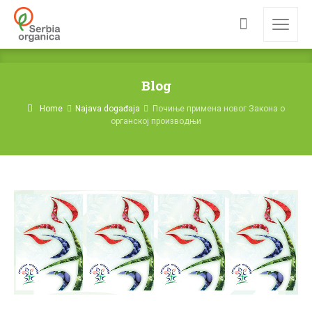
Blog
Home
Najava događaja
Почиње примена новог Закона о
органској производњи