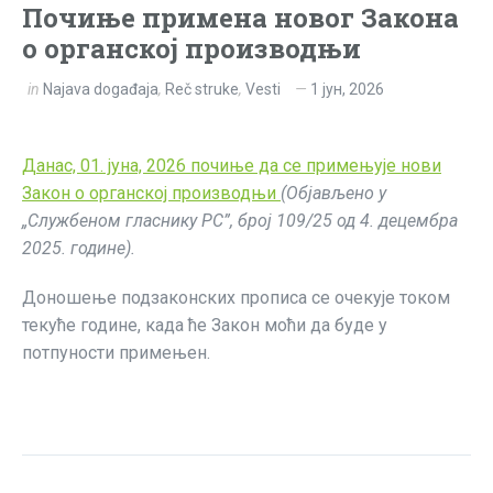
Почиње примена новог Закона
о органској производњи
in
Najava događaja
,
Reč struke
,
Vesti
1 јун, 2026
Данас, 01. јуна, 2026 почиње да се примењује нови
Закон о органској производњи
(Објављено у
„Службеном гласнику РС”, број 109/25
од 4. децембра
2025. године).
Доношење подзаконских прописа се очекује током
текуће године, када ће Закон моћи да буде у
потпуности примењен.