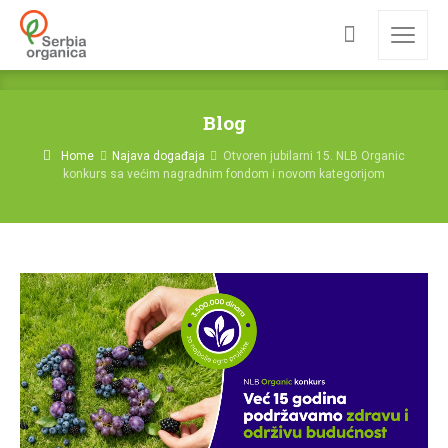
Blog
Home
Najava događaja
Otvoren jubilarni 15. NLB Organic
konkurs sa većim nagradnim fondom i novom kategorijom