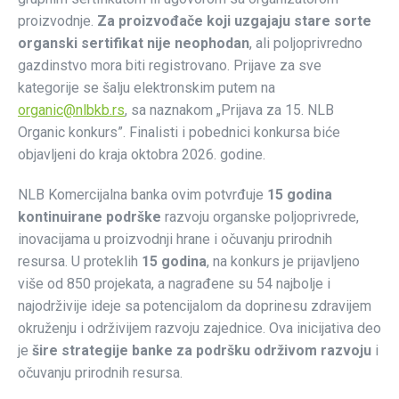
proizvodnje.
Za proizvođače koji uzgajaju stare sorte
organski sertifikat nije neophodan
, ali poljoprivredno
gazdinstvo mora biti registrovano. Prijave za sve
kategorije se šalju elektronskim putem na
organic@nlbkb.rs
, sa naznakom „Prijava za 15. NLB
Organic konkurs”. Finalisti i pobednici konkursa biće
objavljeni do kraja oktobra 2026. godine.
NLB Komercijalna banka ovim potvrđuje
15 godina
kontinuirane podrške
razvoju organske poljoprivrede,
inovacijama u proizvodnji hrane i očuvanju prirodnih
resursa. U proteklih
15 godina
, na konkurs je prijavljeno
više od 850 projekata, a nagrađene su 54 najbolje i
najodrživije ideje sa potencijalom da doprinesu zdravijem
okruženju i održivijem razvoju zajednice. Ova inicijativa deo
je
šire strategije banke za podršku održivom razvoju
i
očuvanju prirodnih resursa.