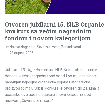
Otvoren jubilarni 15. NLB Organic
konkurs sa većim nagradnim
fondom i novom kategorijom
in
Najava događaja
,
Savetnik
,
Vesti
,
Zanimljivosti
28 април, 2026
Jubilarni 15.
Organic
konkurs NLB Komercijalne banke
donosi uvećani nagradni fond od tri i po miliona dinara,
namenjen najboljim organskim biljnim i stočarskim
proizvođačima u Srbiji. Konkurs je otvoren do 21. juna, a
učesnike ove godine očekuje i nova kategorija pod
nazivom „Čuvari starih sorti“.