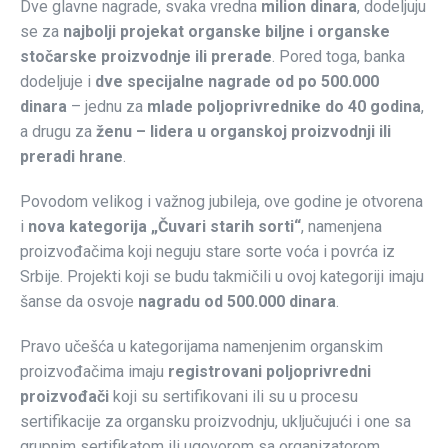
Dve glavne nagrade, svaka vredna
milion dinara
, dodeljuju
se za
najbolji projekat organske biljne i organske
stočarske proizvodnje ili prerade
. Pored toga, banka
dodeljuje i
dve specijalne nagrade od po 500.000
dinara
– jednu za
mlade poljoprivrednike do 40 godina
,
a drugu za
ženu – lidera u organskoj proizvodnji ili
preradi hrane
.
Povodom velikog i važnog jubileja, ove godine je otvorena
i
nova kategorija „Čuvari starih sorti“
, namenjena
proizvođačima koji neguju stare sorte voća i povrća iz
Srbije. Projekti koji se budu takmičili u ovoj kategoriji imaju
šanse da osvoje
nagradu od 500.000 dinara
.
Pravo učešća u kategorijama namenjenim organskim
proizvođačima imaju
registrovani poljoprivredni
proizvođači
koji su sertifikovani ili su u procesu
sertifikacije za organsku proizvodnju, uključujući i one sa
grupnim sertifikatom ili ugovorom sa organizatorom