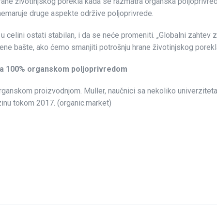
li hrane životinjskog porekla kada se razmatra organska poljoprivr
anemaruje druge aspekte održive poljoprivrede.
 u celini ostati stabilan, i da se neće promeniti. „Globalni zahte
e bašte, ako ćemo smanjiti potrošnju hrane životinjskog porekla 
 sa 100% organskom poljoprivredom
anskom proizvodnjom. Muller, naučnici sa nekoliko univerziteta 
azinu tokom 2017. (organic.market)