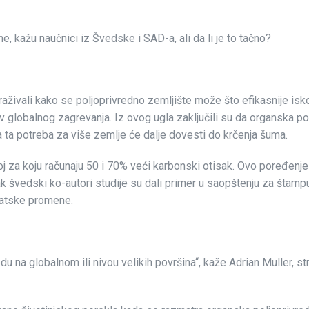
e, kažu naučnici iz Švedske i SAD-a, ali da li je to tačno?
aživali kako se poljoprivredno zemljište može što efikasnije iskor
v globalnog zagrevanja. Iz ovog ugla zaključili su da organska po
a ta potreba za više zemlje će dalje dovesti do krčenja šuma.
 za koju računaju 50 i 70% veći karbonski otisak. Ovo poređenje 
švedski ko-autori studije su dali primer u saopštenju za štampu i
matske promene.
du na globalnom ili nivou velikih površina“, kaže Adrian Muller, st