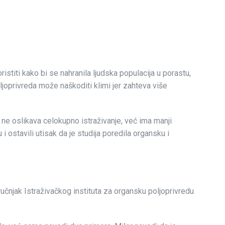
istiti kako bi se nahranila ljudska populacija u porastu,
ljoprivreda može naškoditi klimi jer zahteva više
ne oslikava celokupno istraživanje, već ima manji
 ostavili utisak da je studija poredila organsku i
ručnjak Istraživačkog instituta za organsku poljoprivredu