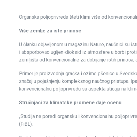
Organska poljoprivreda šteti klimi više od konvencionaln
Više zemlje za iste prinose
U članku objavljenom u magazinu Nature, naučnici su istr
i absporbovao ugljen-dioksid iz atmosfere u borbi proti
zemljišta od konvencionalne za dobijanje istih prinosa, 
Primer je proizvodnja graška i ozime pšenice u Švedskoj
značaj u pojašnjenju kompleksnog naučnog pristupa. Ipak 
konvencionalnu poljoprivredu sa aspekta uticaja na kli
Stručnjaci za klimatske promene daje ocenu
„Studija ne poredi organsku i konvencionalnu poljoprivre
(FiBL).