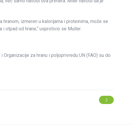
eda, već samo navodi dva primera. Miler navodi da je
v za hranom, izmeren u kalorijama i proteinima, može se
i otpad od hrane,“ usprotivio se Muller.
i Organizacije za hranu i poljoprivredu UN (FAO) su do