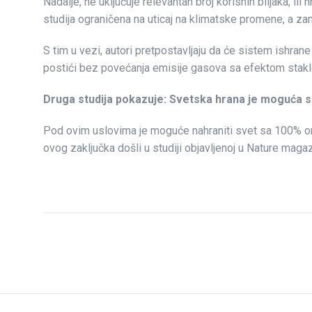
Nadalje, ne uključuje relevantan broj korisnih biljaka, i
studija ograničena na uticaj na klimatske promene, a z
S tim u vezi, autori pretpostavljaju da će sistem ishrane
postići bez povećanja emisije gasova sa efektom staklen
Druga studija pokazuje: Svetska hrana je moguća
Pod ovim uslovima je moguće nahraniti svet sa 100% org
ovog zaključka došli u studiji objavljenoj u Nature mag