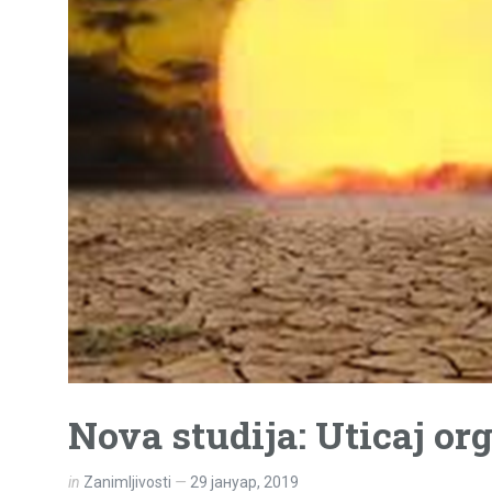
Nova studija: Uticaj or
in
Zanimljivosti
29 јануар, 2019