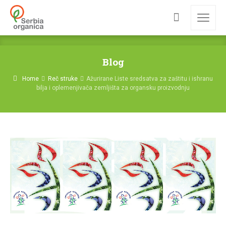
Blog
Home
Reč struke
Ažurirane Liste sredsatva za zaštitu i ishranu
bilja i oplemenjivača zemljišta za organsku proizvodnju