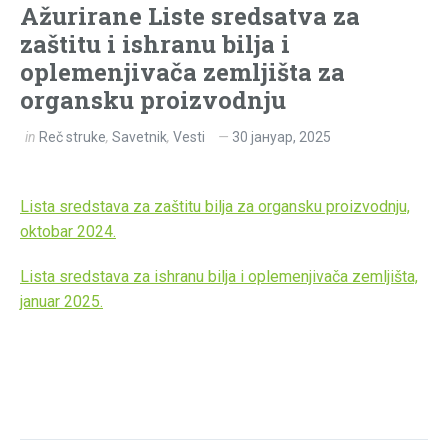
Ažurirane Liste sredsatva za
zaštitu i ishranu bilja i
oplemenjivača zemljišta za
organsku proizvodnju
in
Reč struke
,
Savetnik
,
Vesti
30 јануар, 2025
Lista sredstava za zaštitu bilja za organsku proizvodnju,
oktobar 2024.
Lista sredstava za ishranu bilja i oplemenjivača zemljišta,
januar 2025.