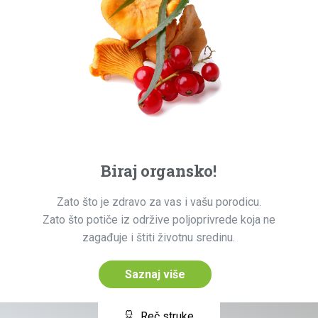
Nudimo različite reklamne
pakete
Promovišete se na našem sajtu
i/ili na našim društvenim
mrežama
Ako želite da oglasite proizvode ili usluge, da
budete vidljiviji i dodjete do većeg broja korisnika