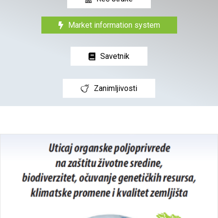
onda su naš sajt i/ili društvene veze pravo mesto
za to.
Saznaj više
Reč struke
Market information system
Savetnik
Zanimljivosti