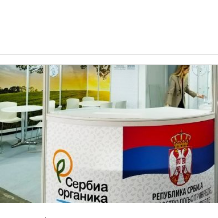
Почиње примена новог Закона о
органској производњи
Данас, 01. јуна, 2026 почиње да се примењује нови Закон о
органској производњи (Објављено у „Службеном...
Pročitaj više